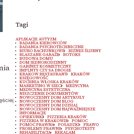
Tagi
APLIKACJE AUTYZM
BADANIA KIEROWCÓW
BADANIA PSYCHOTECHNICZNE
BIURO RACHUNKOWE
BIZNES ŚLUBNY
BLASZANE GARAŻE
BOTOKS
BUDOWA DOMU
DOM JEDNORODZINNY
nia
GABINET KOSMETYCZNY
IMPLNTY CZY SA DROGIE
KRAKOW RESTAURANT
KRAKÓW
KSIĘGOWOŚĆ
KUCHNIA WŁOSKA KRAKÓW
MARKETING W SIECI
MEDYCYNA
MEDYCYNA ESTETYCZNA
NISZCZENIE DOKUMENTÓW
NOWOCZESNY DOM ARTYKUŁY
ęściej
NOWOCZESNY DOM BLOG
NOWOCZESNY DOM DZISIAJ
NOWOCZESNY DOM NAJWAŻNIEJSZE
INFORMACJE
OPIEKUNKI
PIZZERIA KRAKÓW
PIZZERIA W KRAKOWIE
POMOC
POMOC PRAWNA
POSADZKI
PRAWO
PROBLEMY PRAWNE
PSYCHOTESTY
REHABILITACJA
REKALAM