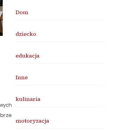
Dom
dziecko
edukacja
Inne
kulinaria
owych
obrze
motoryzacja