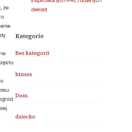
inspirowanych PRL i dawnych
, że
dekad
to
zenie
Kategorie
żdy
Bez kategorii
ne.
Często
biznes
to
zasu
Dom
 ogród
iej.
dziecko