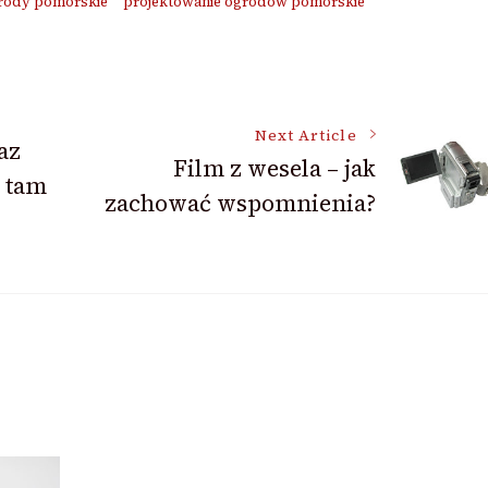
rody pomorskie
projektowanie ogrodów pomorskie
Next Article
az
Film z wesela – jak
o tam
zachować wspomnienia?