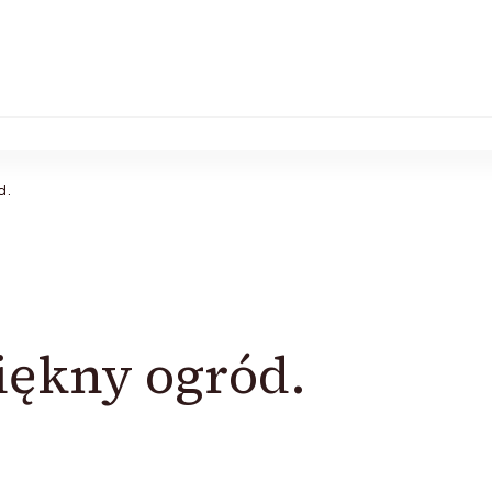
d.
piękny ogród.