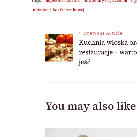
inspektor nadzoru
inwentaryzacja zieleni
og
Tags:
układanie kostki brukowej
Post
Previous Article
Kuchnia włoska or
restauracje – wart
Navigation
jeść
You may also like