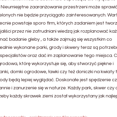
Nieumiejętne zaaranżowanie przestrzeni może sprawić
elonych nie będzie przyciągało zainteresowanych. War
ecnie powstaje sporo firm, których zadaniem jest twor
jaliści przez nie zatrudniani wiedzą jak rozplanować ka
konać badanie gleby , a także zajmują się wszystkim co
dealnie wykonane parki, grody i skwery teraz są potrzeb
specjalistów oraz dać im zaplanowanie tego miejsca. 
rodowa, którę wykorzystuje się, aby stworzyć piękne i
ki, domki ogrodowe, ławki czy też doniczki na kwiaty 
rody będą lepiej wyglądać. Doskonałe jest spędzenie c
nie i zanurzenie się w naturze. Każdy park, skwer czy
eby każdy skrawek ziemi został wykorzystany jak najlep