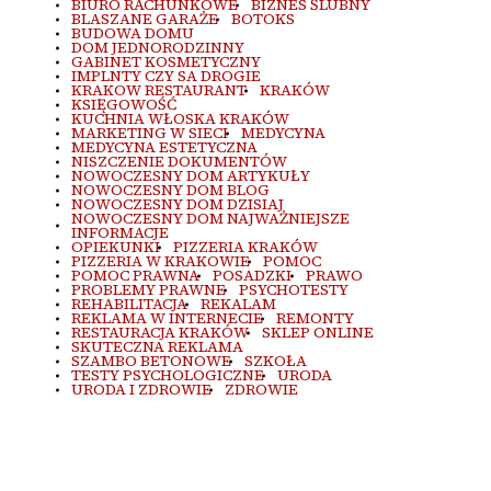
BIURO RACHUNKOWE
BIZNES ŚLUBNY
BLASZANE GARAŻE
BOTOKS
BUDOWA DOMU
DOM JEDNORODZINNY
GABINET KOSMETYCZNY
IMPLNTY CZY SA DROGIE
KRAKOW RESTAURANT
KRAKÓW
KSIĘGOWOŚĆ
KUCHNIA WŁOSKA KRAKÓW
MARKETING W SIECI
MEDYCYNA
MEDYCYNA ESTETYCZNA
NISZCZENIE DOKUMENTÓW
NOWOCZESNY DOM ARTYKUŁY
NOWOCZESNY DOM BLOG
NOWOCZESNY DOM DZISIAJ
NOWOCZESNY DOM NAJWAŻNIEJSZE
INFORMACJE
OPIEKUNKI
PIZZERIA KRAKÓW
PIZZERIA W KRAKOWIE
POMOC
POMOC PRAWNA
POSADZKI
PRAWO
PROBLEMY PRAWNE
PSYCHOTESTY
REHABILITACJA
REKALAM
REKLAMA W INTERNECIE
REMONTY
RESTAURACJA KRAKÓW
SKLEP ONLINE
SKUTECZNA REKLAMA
SZAMBO BETONOWE
SZKOŁA
TESTY PSYCHOLOGICZNE
URODA
URODA I ZDROWIE
ZDROWIE