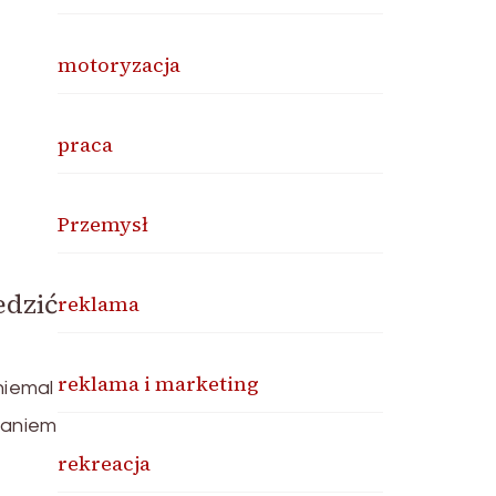
motoryzacja
praca
Przemysł
edzić
reklama
reklama i marketing
niemal
daniem
rekreacja