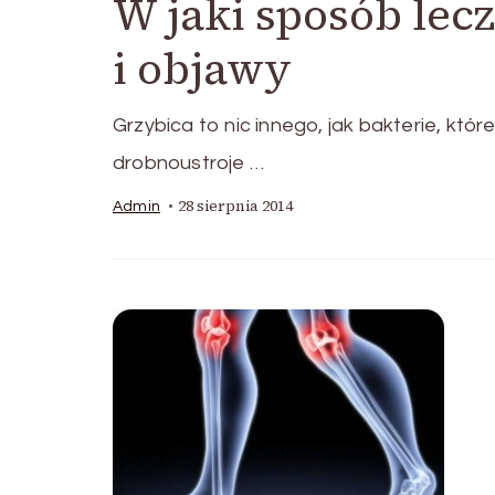
W jaki sposób lec
i objawy
Grzybica to nic innego, jak bakterie, któ
drobnoustroje …
28 sierpnia 2014
Admin