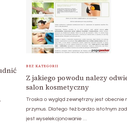
BEZ KATEGORII
udnić
Z jakiego powodu nalezy odwi
salon kosmetyczny
s
Troska o wygląd zewnętrzny jest obecnie 
y
przymus. Dlatego też bardzo istotnym za
jest wyselekcjonowanie …