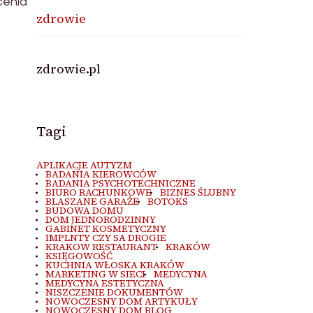
cenia
zdrowie
zdrowie.pl
Tagi
APLIKACJE AUTYZM
BADANIA KIEROWCÓW
BADANIA PSYCHOTECHNICZNE
BIURO RACHUNKOWE
BIZNES ŚLUBNY
BLASZANE GARAŻE
BOTOKS
BUDOWA DOMU
DOM JEDNORODZINNY
GABINET KOSMETYCZNY
IMPLNTY CZY SA DROGIE
KRAKOW RESTAURANT
KRAKÓW
KSIĘGOWOŚĆ
KUCHNIA WŁOSKA KRAKÓW
MARKETING W SIECI
MEDYCYNA
MEDYCYNA ESTETYCZNA
NISZCZENIE DOKUMENTÓW
NOWOCZESNY DOM ARTYKUŁY
NOWOCZESNY DOM BLOG