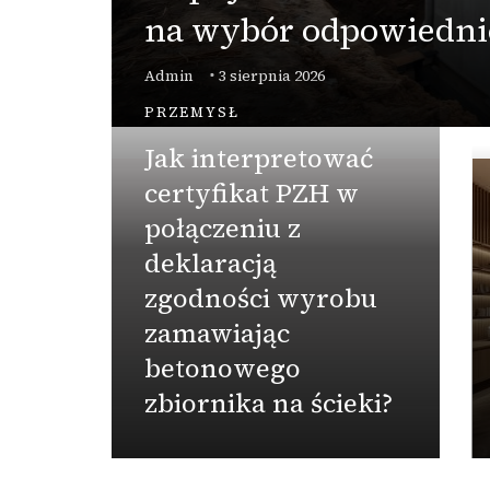
na wybór odpowiednie
Admin
3 sierpnia 2026
PRZEMYSŁ
Jak interpretować
certyfikat PZH w
połączeniu z
deklaracją
zgodności wyrobu
zamawiając
betonowego
zbiornika na ścieki?