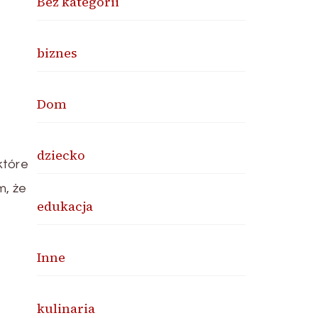
Bez kategorii
biznes
Dom
dziecko
które
m, że
edukacja
Inne
kulinaria