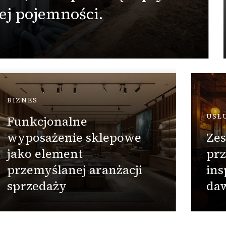
j pojemności.
BIZNES
USŁ
Funkcjonalne
wyposażenie sklepowe
Zes
jako element
prz
przemyślanej aranżacji
ins
sprzedaży
da