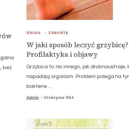
URODA
ZDROWIE
awów
W jaki sposób leczyć grzybicę?
Profilaktyka i objawy
egalna
Grzybica to nic innego, jak drobnoustroje, 
, bez
napadają organizm. Problem polega na ty
bakterie …
24 sierpnia 2014
Admin