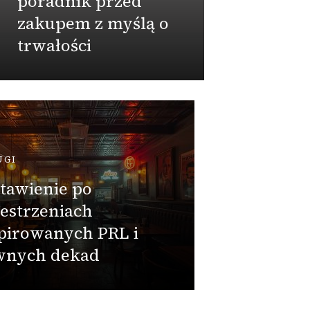
poradnik przed
na w
zakupem z myślą o
trwałości
Admin
PRZEMY
Jak i
certy
połącz
UGI
dekla
tawienie po
zgodn
estrzeniach
zamaw
pirowanych PRL i
beton
wnych dekad
zbiorn