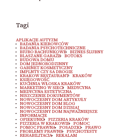
Tagi
APLIKACJE AUTYZM
BADANIA KIEROWCÓW
BADANIA PSYCHOTECHNICZNE
BIURO RACHUNKOWE
BIZNES ŚLUBNY
BLASZANE GARAŻE
BOTOKS
BUDOWA DOMU
DOM JEDNORODZINNY
GABINET KOSMETYCZNY
IMPLNTY CZY SA DROGIE
KRAKOW RESTAURANT
KRAKÓW
KSIĘGOWOŚĆ
KUCHNIA WŁOSKA KRAKÓW
MARKETING W SIECI
MEDYCYNA
MEDYCYNA ESTETYCZNA
NISZCZENIE DOKUMENTÓW
NOWOCZESNY DOM ARTYKUŁY
NOWOCZESNY DOM BLOG
NOWOCZESNY DOM DZISIAJ
NOWOCZESNY DOM NAJWAŻNIEJSZE
INFORMACJE
OPIEKUNKI
PIZZERIA KRAKÓW
PIZZERIA W KRAKOWIE
POMOC
POMOC PRAWNA
POSADZKI
PRAWO
PROBLEMY PRAWNE
PSYCHOTESTY
REHABILITACJA
REKALAM