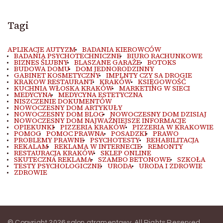
Tagi
APLIKACJE AUTYZM
BADANIA KIEROWCÓW
BADANIA PSYCHOTECHNICZNE
BIURO RACHUNKOWE
BIZNES ŚLUBNY
BLASZANE GARAŻE
BOTOKS
BUDOWA DOMU
DOM JEDNORODZINNY
GABINET KOSMETYCZNY
IMPLNTY CZY SA DROGIE
KRAKOW RESTAURANT
KRAKÓW
KSIĘGOWOŚĆ
KUCHNIA WŁOSKA KRAKÓW
MARKETING W SIECI
MEDYCYNA
MEDYCYNA ESTETYCZNA
NISZCZENIE DOKUMENTÓW
NOWOCZESNY DOM ARTYKUŁY
NOWOCZESNY DOM BLOG
NOWOCZESNY DOM DZISIAJ
NOWOCZESNY DOM NAJWAŻNIEJSZE INFORMACJE
OPIEKUNKI
PIZZERIA KRAKÓW
PIZZERIA W KRAKOWIE
POMOC
POMOC PRAWNA
POSADZKI
PRAWO
PROBLEMY PRAWNE
PSYCHOTESTY
REHABILITACJA
REKALAM
REKLAMA W INTERNECIE
REMONTY
RESTAURACJA KRAKÓW
SKLEP ONLINE
SKUTECZNA REKLAMA
SZAMBO BETONOWE
SZKOŁA
TESTY PSYCHOLOGICZNE
URODA
URODA I ZDROWIE
ZDROWIE
© Copyright 2026
salon atramentowy
. All Rights Reserved.