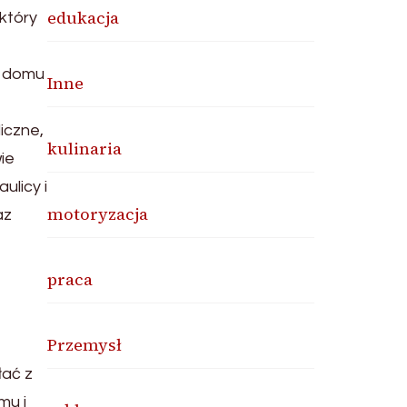
edukacja
który
a domu
Inne
iczne,
kulinaria
ie
ulicy i
motoryzacja
az
praca
Przemysł
łać z
mu i