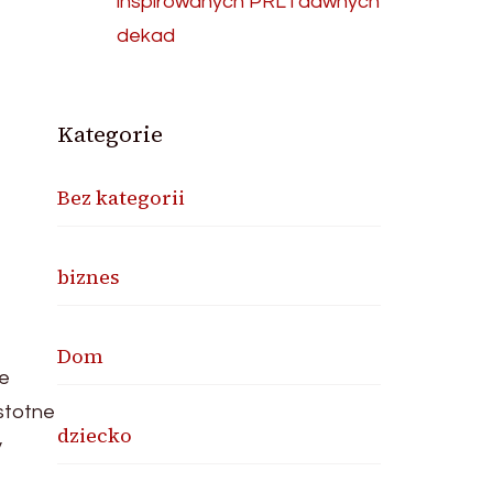
inspirowanych PRL i dawnych
dekad
Kategorie
Bez kategorii
biznes
Dom
re
stotne
dziecko
y