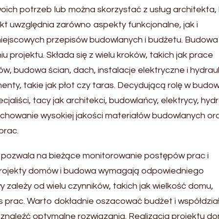
ch potrzeb lub można skorzystać z usług architekta, 
t uwzględnia zarówno aspekty funkcjonalne, jak i
, miejscowych przepisów budowlanych i budżetu. Budow
projektu. Składa się z wielu kroków, takich jak prace
budowa ścian, dach, instalacje elektryczne i hydraul
ty, takie jak płot czy taras. Decydującą rolę w budow
liści, tacy jak architekci, budowlańcy, elektrycy, hydra
achowanie wysokiej jakości materiałów budowlanych or
prac.
pozwala na bieżące monitorowanie postępów prac i
rojekty domów i budowa wymagają odpowiedniego
zależy od wielu czynników, takich jak wielkość domu,
res prac. Warto dokładnie oszacować budżet i współdzia
znaleźć optymalne rozwiązania. Realizacja projektu do