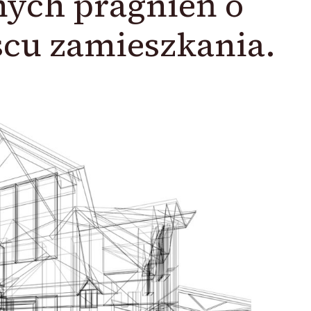
snych pragnień o
scu zamieszkania.