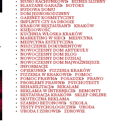
BIURO RACHUNKOWE
BIZNES ŚLUBNY
BLASZANE GARAŻE
BOTOKS
BUDOWA DOMU
DOM JEDNORODZINNY
GABINET KOSMETYCZNY
IMPLNTY CZY SA DROGIE
KRAKOW RESTAURANT
KRAKÓW
KSIĘGOWOŚĆ
KUCHNIA WŁOSKA KRAKÓW
MARKETING W SIECI
MEDYCYNA
MEDYCYNA ESTETYCZNA
y
NISZCZENIE DOKUMENTÓW
NOWOCZESNY DOM ARTYKUŁY
NOWOCZESNY DOM BLOG
NOWOCZESNY DOM DZISIAJ
NOWOCZESNY DOM NAJWAŻNIEJSZE
INFORMACJE
OPIEKUNKI
PIZZERIA KRAKÓW
PIZZERIA W KRAKOWIE
POMOC
POMOC PRAWNA
POSADZKI
PRAWO
PROBLEMY PRAWNE
PSYCHOTESTY
REHABILITACJA
REKALAM
REKLAMA W INTERNECIE
REMONTY
RESTAURACJA KRAKÓW
SKLEP ONLINE
SKUTECZNA REKLAMA
SZAMBO BETONOWE
SZKOŁA
TESTY PSYCHOLOGICZNE
URODA
URODA I ZDROWIE
ZDROWIE