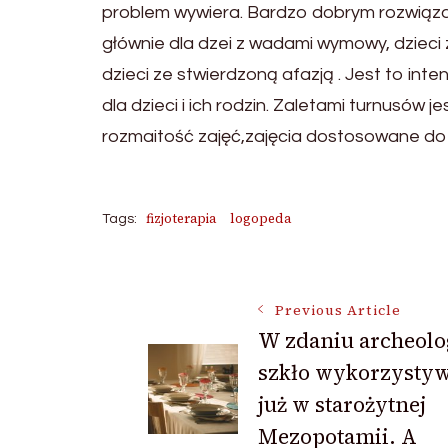
problem wywiera. Bardzo dobrym rozwiąz
głównie dla dzei z wadami wymowy, dzieci
dzieci ze stwierdzoną afazją . Jest to in
dla dzieci i ich rodzin. Zaletami turnusó
rozmaitość zajęć,zajęcia dostosowane do
fizjoterapia
logopeda
Tags:
Post
Previous Article
W zdaniu archeol
Navigation
szkło wykorzysty
już w starożytnej
Mezopotamii. A