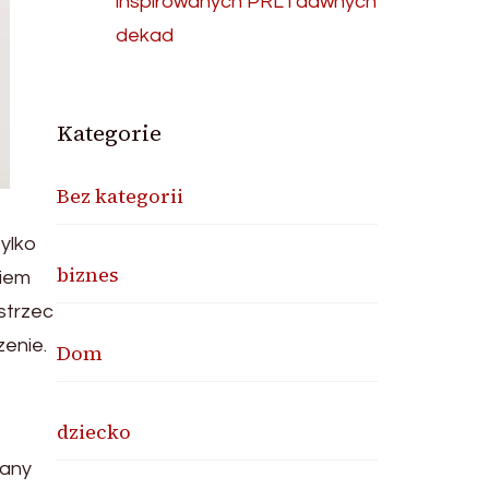
inspirowanych PRL i dawnych
dekad
Kategorie
Bez kategorii
tylko
biznes
niem
strzec
zenie.
Dom
e
dziecko
dany