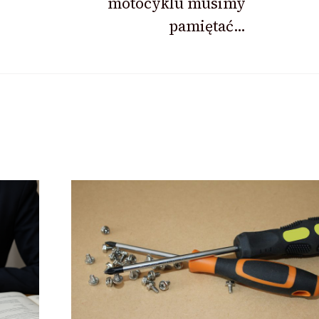
motocyklu musimy
pamiętać…