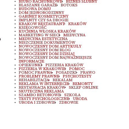
BIURO RACHUNKOWE
BIZNES ŚLUBNY
BLASZANE GARAŻE
BOTOKS
BUDOWA DOMU
DOM JEDNORODZINNY
GABINET KOSMETYCZNY
IMPLNTY CZY SA DROGIE
KRAKOW RESTAURANT
KRAKÓW
KSIĘGOWOŚĆ
KUCHNIA WŁOSKA KRAKÓW
MARKETING W SIECI
MEDYCYNA
o
MEDYCYNA ESTETYCZNA
NISZCZENIE DOKUMENTÓW
NOWOCZESNY DOM ARTYKUŁY
NOWOCZESNY DOM BLOG
NOWOCZESNY DOM DZISIAJ
NOWOCZESNY DOM NAJWAŻNIEJSZE
INFORMACJE
OPIEKUNKI
PIZZERIA KRAKÓW
PIZZERIA W KRAKOWIE
POMOC
POMOC PRAWNA
POSADZKI
PRAWO
PROBLEMY PRAWNE
PSYCHOTESTY
REHABILITACJA
REKALAM
REKLAMA W INTERNECIE
REMONTY
RESTAURACJA KRAKÓW
SKLEP ONLINE
SKUTECZNA REKLAMA
SZAMBO BETONOWE
SZKOŁA
TESTY PSYCHOLOGICZNE
URODA
URODA I ZDROWIE
ZDROWIE