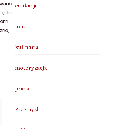
owane
edukacja
m,dla
jami
Inne
zna,
kulinaria
motoryzacja
praca
Przemysł