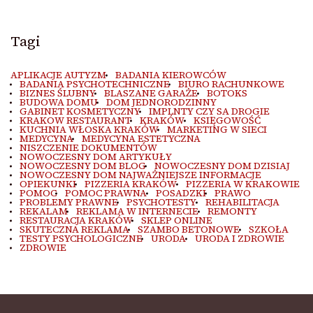
Tagi
APLIKACJE AUTYZM
BADANIA KIEROWCÓW
BADANIA PSYCHOTECHNICZNE
BIURO RACHUNKOWE
BIZNES ŚLUBNY
BLASZANE GARAŻE
BOTOKS
BUDOWA DOMU
DOM JEDNORODZINNY
GABINET KOSMETYCZNY
IMPLNTY CZY SA DROGIE
KRAKOW RESTAURANT
KRAKÓW
KSIĘGOWOŚĆ
KUCHNIA WŁOSKA KRAKÓW
MARKETING W SIECI
MEDYCYNA
MEDYCYNA ESTETYCZNA
NISZCZENIE DOKUMENTÓW
NOWOCZESNY DOM ARTYKUŁY
NOWOCZESNY DOM BLOG
NOWOCZESNY DOM DZISIAJ
NOWOCZESNY DOM NAJWAŻNIEJSZE INFORMACJE
OPIEKUNKI
PIZZERIA KRAKÓW
PIZZERIA W KRAKOWIE
POMOC
POMOC PRAWNA
POSADZKI
PRAWO
PROBLEMY PRAWNE
PSYCHOTESTY
REHABILITACJA
REKALAM
REKLAMA W INTERNECIE
REMONTY
RESTAURACJA KRAKÓW
SKLEP ONLINE
SKUTECZNA REKLAMA
SZAMBO BETONOWE
SZKOŁA
TESTY PSYCHOLOGICZNE
URODA
URODA I ZDROWIE
ZDROWIE